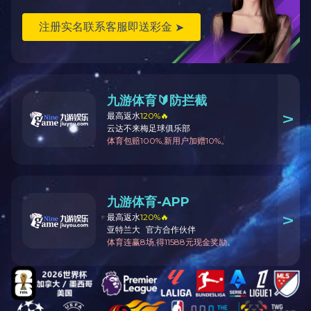
010-88411888
方圆总机
：
010-68422203
申投诉专线：
公开文件
机构简介
资质资格
业务范围
公正性声明
投诉监督
工作机构
隐私与安全声明
|
网站地图