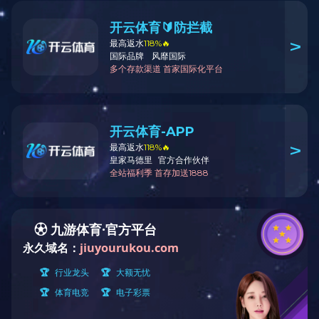
国)HTH·官方网站
认证说明
国)HTH·官方网站
认证范围
证书样本/标志样式
认证依据：
GB/T 27922
认证方案
CQM/F-RZ-Z
收费标准
认证意义：
华体会体育(中国)HTH·官方网站收费标准
1. 客观反映企
2. 促进企业进
客户中心
竞争能力和知名度
3. 促进企业加
润。
在线申请
在线咨询
证书查询
客户投诉