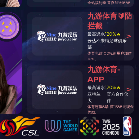
育(中国)HTH·官方网站对其拥有最终解
许可，不得以任何形式全部或部分使用（法
联系方式获取：