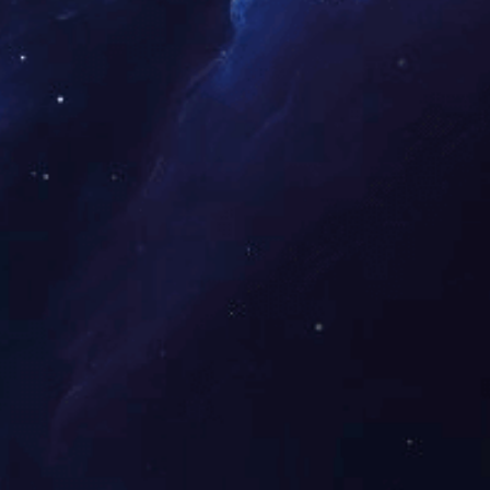
财政部/国家发展改革委第一批--第三方节能量
国家认证认可监督管理委员会--能源管理体系认
唐山市--电力需求侧管理城市综合试点第三方审
北京市电力需求侧管理城市综合试点项目第三
北京市发展改革委能源审计咨询机构；
北京市能源/碳排放管理体系评价机构；
天津市能源管理体系评价机构
诉
国家认证认可监督管理委员会--ISO14064核查
北京市碳排放体系评价机构；
北京市碳排放权交易核查机构；
广东省碳交易权第三方核查机构；
北京市节能减排和应对气候变化领域业务支撑