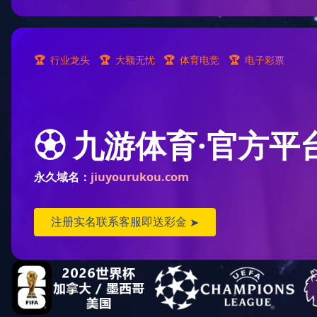
节能低碳技术服务
节能低碳业务介绍
节能量审核
节能监测评估
节能低碳技术评价
能源审计/节能诊断
固定资产投资项目节能评估
碳排放权交易核查（碳核查）
温室气体盘查和验证
产品碳足迹评价
电力需求侧项目审核
绿色制造体系建设评价
能源管理系统建设
能源/碳排放管理体系培训与认证