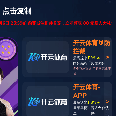
English
方圆云
企业邮箱
内部登陆
服务网络
人才招聘
联系我们
rvice network
Recruitment
Contact us
现在的位置：
首页
>
技术服务
>
节能低碳技术服务