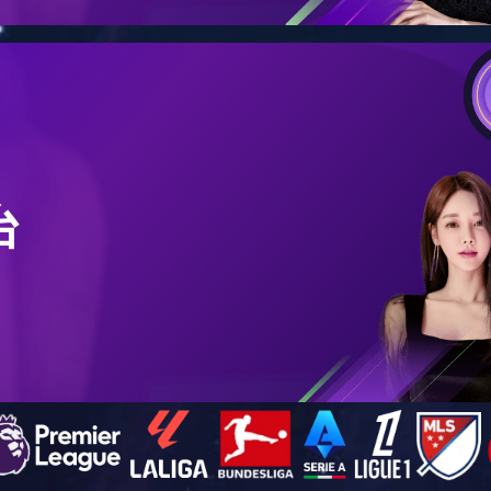
节能低碳业务介绍
节能量审核
节能监测评估
节能低碳技术评价
能源审计/节能诊断
固定资产投资项目节能评估
碳排放权交易核查（碳核查）
温室气体盘查和验证
产品碳足迹评价
电力需求侧项目审核
绿色制造体系建设评价
能源管理系统建设
能源/碳排放管理体系咨询与认证