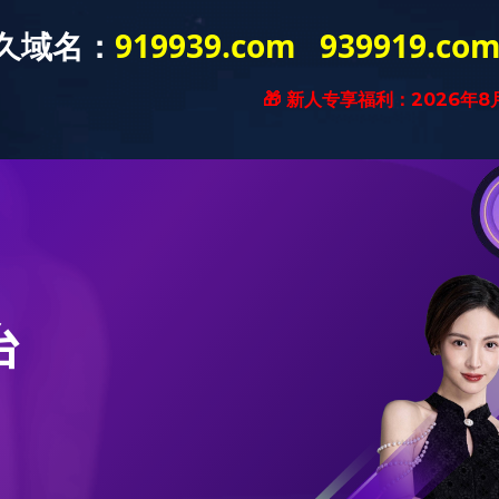
网站首页
方圆介绍
新闻中心
证书查询
Introduction
News Center
Certificate inquiry
Se
官
您现在的位置：
首页
>
华体会体育(中国)HTH·官方网站
>
华体会体育(中