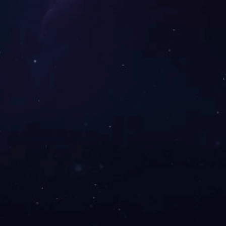
网站授权人发生变更；服务的工作场所变更；认证的范围变更
响服务运作的其他重要情况；
j) 在有要求时，接受CNAS的见证评审及确认审核并提供必
3.
认证意义
a）指导运用规范化的服务模式提高物业服务的服务能力；
b）寻求服务技术活动的隐患和不足的改进，保证自身管理
c）向公众证明自身服务能力，提高市场竞争力；
d）响应相关主管机构倡导，进一步寻求更过资金帮助。
隐私与安全声明
|
网站地图
|
公开文件
|
认证新领域
|
热点专题
|
联系我
：北京市海淀区增光路33号 邮编：100048 总机：010-88411888 质量联络人：010-68708
会体育(中国)HTH·官方网站 Copyright(©)www.cqm.cn|www.docibom.com All Rights 
京ICP备13011523号-1
京公网安备11010802045953号