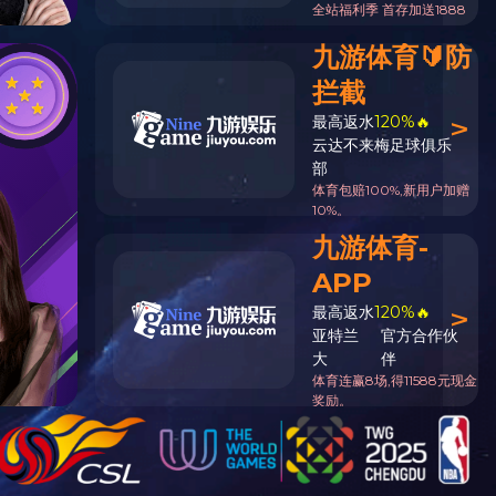
TH·官方网站评价规范》
TH·官方网站评价规范》
构代为申请），其申请认证范围应在企
可文件,其申请认证范围应在法律地位文
业管理区接管验收半年（含）以上；