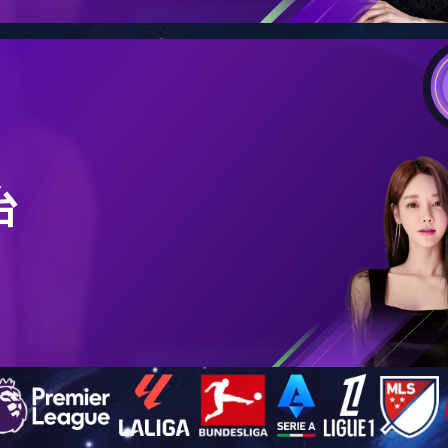
官方网站
认证说明
1.
认证依据
住宅物业华体会体育(中国)HTH·官方网站依据：
GBT20647.9-2006《社区服务指南 第9部分 物业服务》
CQM/F-RZ-ZY-04-ZZ-001《住宅物业华体会体育(中国)H
办公物业华体会体育(中国)HTH·官方网站依据：
CQM/F-RZ-ZY-04-BG-001《办公物业华体会体育(中国)H
2.
认证受理条件
a) 认证客户具有企业营业执照（或由具备法律地位的上级机
业营业执照的范围内；
b) 国家、地方或行业有要求时，认证客户具有规定的行政许
诉
件和行政许可文件核准的范围内；
c) 申请认证前，物业服务企业经营运作一年（含）以上，物