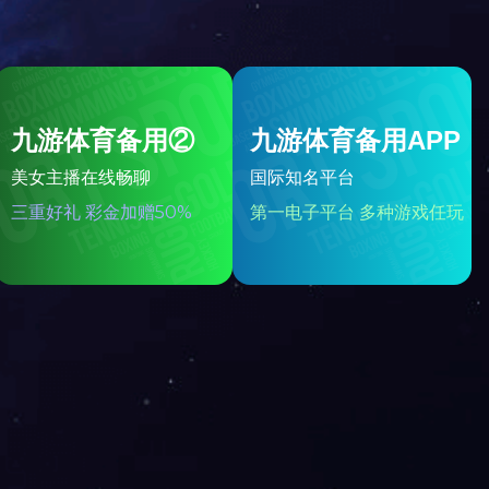
活动质量、环境、安全等事故。未发生
系统“严重违法企业名单”、“信用中
名录，未发生违反国家相关法规，虚报、瞒
务程序及文件化的服务管理制度；
务活动现场；
终遵守认证的有关规定，承担与认证有关
事项的询问和调查如实提供相关材料和信
证标志和有关信息，不得擅自利用华体
其产品、管理体系通过了认证；按合同支付
更信息和其他可能影响持续满足认证标准
执法监管部门认定存在违反法律法规要
情况发生变更（包括：法律地位、经营状
者/或华体会体育(中国)HTH·官方