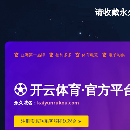
物业华体会体育(中国)HTH·