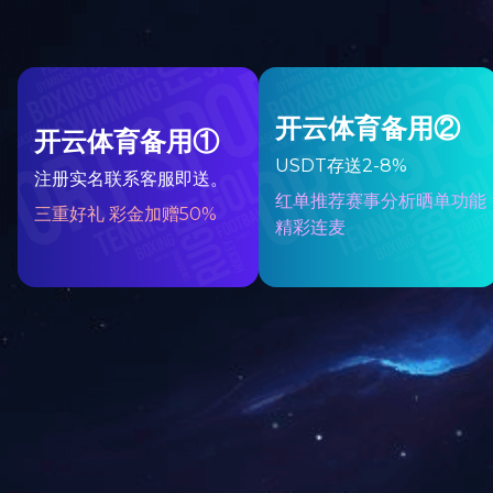
010-88411888
方圆总机
：
010-68422203
申投诉专线：
公开文件
机构简介
资质资格
业务范
公正性声明
投诉监督
工作机