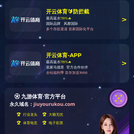
方网站
认证方案
官方网站
证书样式/标志样式
认证范围
认证依据：
民宿服务： RB/T
认证说明
海岛民宿绿色服务：
认证意义：
收费标准
规范民宿
华体会体育(中国)HTH·官方网站收费标准
促进乡村
向消费者
客户中心
提供民宿行
带动乡村
在线申请
在线咨询
证书查询
客户投诉