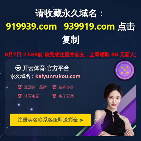
方
Intr
审定与核查业务