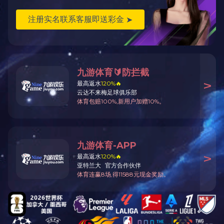
升技术服务能力与
求，筑牢经营发展
织活力与员工积极
参会中层管理人
实把会议要求转化
团队清晰把握了集
南公司将以集团会
为集团整体发展贡
隐私与安全声明
|
网站地图
地址：北京市海淀区增光路33号 邮编：1000
版权所有：华体会体育(中国)HTH·官方网站 Copyright
京ICP备130115
星空·体育_星空（中国）一站式服务官方网站
|
乐动在线注册_乐动(中国)
|
乐动注册_
九游平台
|
星空买球_星空买球·(中国)官方网站
|