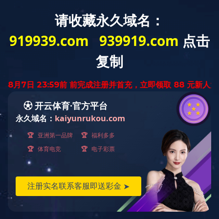
方
Intr
新闻中心
分支动态
News Center