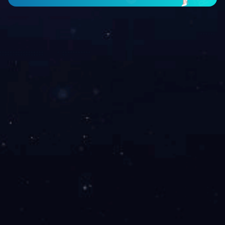
动地方区域经济向
作为质量认证领域
命，并积极探索服
示：“认证机构不
地方特色产业和小
展望未来，华体会
证服务模式创新，
站将持续助力全国
隐私与安全声明
|
网站地图
地址：北京市海淀区增光路33
版权所有：华体会体育(中国)HTH·官方网站 Copyright
京ICP备130115
星空·体育_星空（中国）一站式服务官方网站
|
乐动在线注册_乐动(中国)
|
乐动注册_
九游平台
|
星空买球_星空买球·(中国)官方网站
|