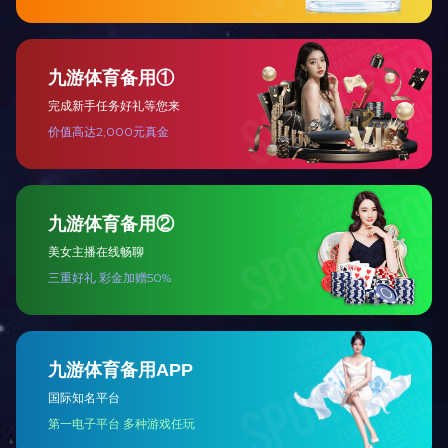
固树立示范。质量提
誉全国、走向世界
导入链”“线上＋
指南》，促进清徐
帮扶多家企业建立
培育58个“三品一
在河北，华体会体
模式，为处于不同
业管理质量。这一
市场竞争力，被认
此外，华体会体育
动，助力区域产业
在国家市场监督管
培训企业32270
累计减免金额达2
显著突破。这些成