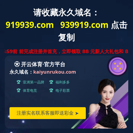
方
Intr
新闻中心
集团动态
News Center