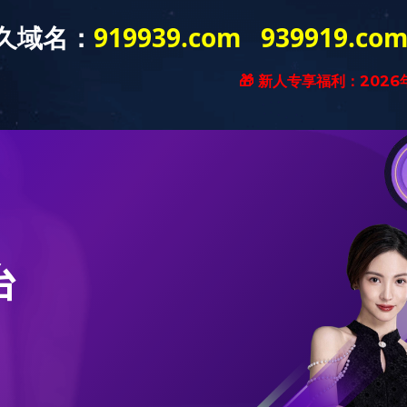
网站首页
方圆介绍
新闻中心
证书查询
Introduction
News Center
Certificate inquiry
Se
集团动态