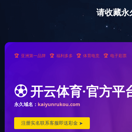
新闻中心
News Center