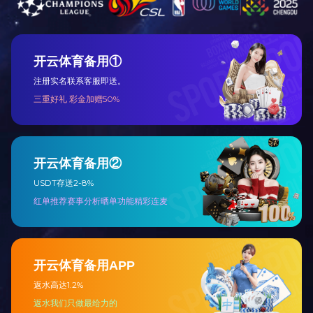
如对电子认证证
如遇证书下载或
附件：1.致客
附件1 致客户
隐私与安全声明
|
网站地图
地址：北京市海淀区增光路33
版权所有：华体会体育(中国)HTH·官方网站 Copyright
京ICP备130115